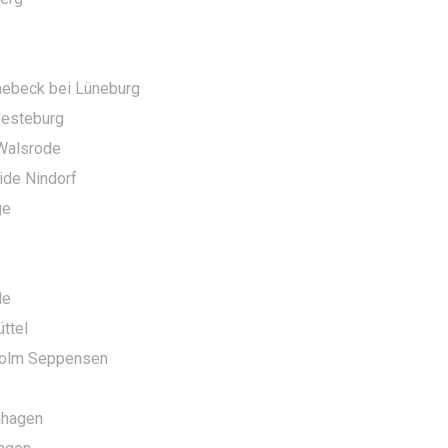
nebeck bei Lüneburg
esteburg
 Walsrode
ide Nindorf
ge
de
ttel
 Holm Seppensen
nhagen