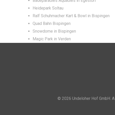
Badeparadies Aquadies in Egestorf
Heidepark Soltau
Ralf Schuhmacher Kart & Bowl in Bispingen
Quad Bahn Bispingen
Snowdome in Bispingen
Magic Park in Verden
© 2026 Undeloher Hof GmbH. All