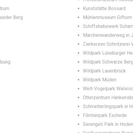
ntrum
Kunststätte Bossard
seder Berg
Mühlenmuseum Gifhorn
Schiffshebewerk Schar
Märchenwanderweg in J
Zierkerzen Schnitzerei
Wildpark Lüneburger He
ebung
Wildpark Schwarze Ber
Wildpark Lauenbrück
Wildpark Müden
Welt-Vogelpark Walsro
Otterzentrum Hankensbü
Schmetterlingspark in
Filmtierpark Eschede
Serengeti Park in Hode