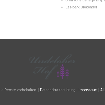
Greifvogelgehege Bisp
Eselpark Blekendor
e Rechte vorbehalten. |
Datenschutzerklärung
|
Impressum
|
Al